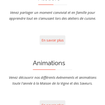
Viens fêter ton
anniversaire lors d'un
Venez partager un moment convivial et en famille pour
apprendre tout en s’amusant lors des ateliers de cuisine.
atelier cuisine à la
Maison de la Vigne et
En savoir plus
des Saveurs avec tes
copains !
Animations
En savoir plus
Venez découvrir nos différents événements et animations
toute l'année à la Maison de la Vigne et des Saveurs.
En savoir plus