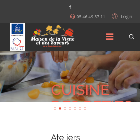
Login
05 46 49 57 11
CUISINE
DES PETITS
GOURMANDS.
Ateliers