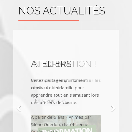
NOS ACTUALITÉS
INFORMATION !
ATELIERS
Information importante sur les
Venez partager un moment
ateliers cuisine
convivial et en famille pour
apprendre tout en s’amusant lors
En savoir plus
des ateliers de cuisine.
À partir de 5 ans - Animés par
Silène Guédon, diététicienne
Durée : 2h30